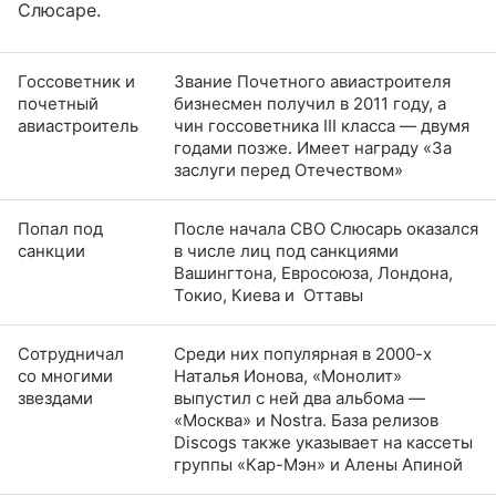
Слюсаре.
Госсоветник и
Звание Почетного авиастроителя
почетный
бизнесмен получил в 2011 году, а
авиастроитель
чин госсоветника III класса — двумя
годами позже. Имеет награду «За
заслуги перед Отечеством»
Попал под
После начала СВО Слюсарь оказался
санкции
в числе лиц под санкциями
Вашингтона, Евросоюза, Лондона,
Токио, Киева и Оттавы
Сотрудничал
Среди них популярная в 2000-х
со многими
Наталья Ионова, «Монолит»
звездами
выпустил с ней два альбома —
«Москва» и Nostra. База релизов
Discogs также указывает на кассеты
группы «Кар-Мэн» и Алены Апиной