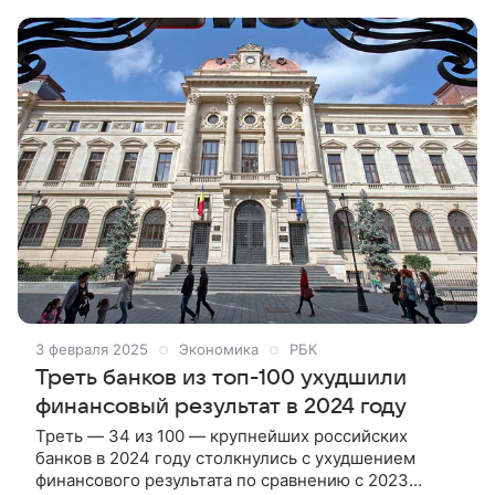
контролем которого «Таврический» полностью
утратил капитал. Это уже третий случай
отстранения частного инвестора от санации за
последний год, и эксперты уверены, что в текущих
экономических условиях он может оказаться не
последним.
3 февраля 2025
Экономика
РБК
Треть банков из топ-100 ухудшили
финансовый результат в 2024 году
Треть — 34 из 100 — крупнейших российских
банков в 2024 году столкнулись с ухудшением
финансового результата по сравнению с 2023