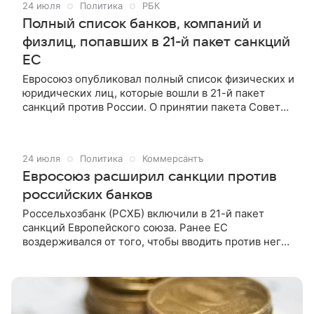
24 июля
Политика
РБК
Полный список банков, компаний и
физлиц, попавших в 21-й пакет санкций
ЕС
Евросоюз опубликовал полный список физических и
юридических лиц, которые вошли в 21-й пакет
санкций против России. О принятии пакета Совет
ЕС сообщил ранее 23 июля.
24 июля
Политика
Коммерсантъ
Евросоюз расширил санкции против
российских банков
Россельхозбанк (РСХБ) включили в 21-й пакет
санкций Европейского союза. Ранее ЕС
воздерживался от того, чтобы вводить против него
санкции, и он участвовал в обслуживании
международных сделок по экспорту российского
зерна и сельхозпродукции.