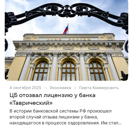
массового вкладчика. Однако это привело к
кассовому разрыву после снижения ключевой:
обслуживать дорогую клиентскую базу без
полноценного кредитного портфеля стало
невозможно, 3 сентября банк лишился лицензии.
Среди других малых игроков со схожей моделью и
рисками аналитики называют Металлинвестбанк,
Первый Инвестиционный Банк, Транскапиталбанк и
санируемый Инвестторгбанк. Высокие ставки могут
говорить о попытке привлечь деньги для покрытия
трудностей, предупредили эксперты. Почему они
увидели риски даже у УБРиР и СКБ-банка — в
материале «Известий».
4 сентября 2025
Экономика
Газета Коммерсантъ
ЦБ отозвал лицензию у банка
«Таврический»
В истории банковской системы РФ произошел
второй случай отзыва лицензии у банка,
находящегося в процессе оздоровления. Им стал
«Таврический», санатором выступал МФК, под