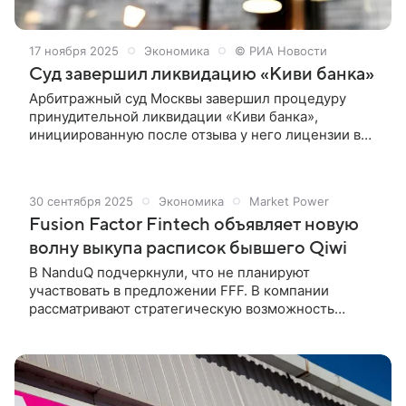
17 ноября 2025
Экономика
© РИА Новости
Суд завершил ликвидацию «Киви банка»
Арбитражный суд Москвы завершил процедуру
принудительной ликвидации «Киви банка»,
инициированную после отзыва у него лицензии в
2024 году, передает корреспондент РИА Новости
из зала суда. Суд в понедельник рассмотрел и
удовлетворил соответствующее заявление
30 сентября 2025
Экономика
Market Power
Агентства по страхованию вкладов (АСВ),
Fusion Factor Fintech объявляет новую
ликвидатора кредитной организации. Как пояснил
представитель АСВ, все задолженности банка были
волну выкупа расписок бывшего Qiwi
погашены.
В NanduQ подчеркнули, что не планируют
участвовать в предложении FFF. В компании
рассматривают стратегическую возможность
прекращения листинга американских депозитарных
расписок на Московской бирже из-за снижения
объемов торгов.