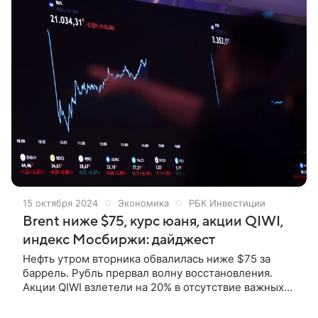
15 октября 2024
Экономика
РБК Инвестиции
Brent ниже $75, курс юаня, акции QIWI,
индекс Мосбиржи: дайджест
Нефть утром вторника обвалилась ниже $75 за
баррель. Рубль прервал волну восстановления.
Акции QIWI взлетели на 20% в отсутствие важных
новостей. Российский рынок акций завершил
понедельник в плюсе