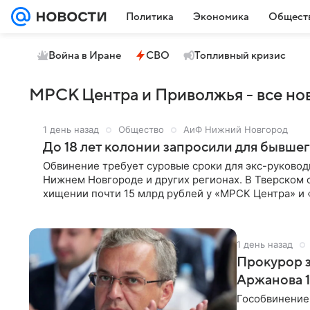
Политика
Экономика
Общест
Война в Иране
СВО
Топливный кризис
МРСК Центра и Приволжья - все нов
1 день назад
Общество
АиФ Нижний Новгород
До 18 лет колонии запросили для бывше
Обвинение требует суровые сроки для экс-руковод
Нижнем Новгороде и других регионах. В Тверском 
хищении почти 15 млрд рублей у «МРСК Центра» и 
лет колонии строгого режима для бывшего совлад
«Коммерсантъ».
1 день назад
Прокурор 
Аржанова 1
Гособвинение