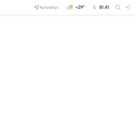
Колумбус
+29°
81.41