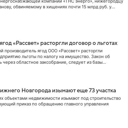
энергоснабжающей компании «ТНС энерго», нижегородцу
ову, обвиняемому в хищениях почти 15 млрд руб. у
» и «МРСК Центра и Приволжья». Как пишет «Ъ»,
месте с ним по делу экс-директору «ТНС энерго» Сергею
 бывшему исполнительному директору «ТНС энерго
род» Борису Щурову прокурор просит назначить на год
ей замдиректора холдинга Софье Афанасьевой — 16 лет
год «Рассвет» расторгли договор о льготах
й производитель ягод ООО «Рассвет» расторгли
приятию льготы по налогу на имущество. Закон об
 через областное заксобрание, следует из базы
ижнего Новгорода изымают еще 73 участка
их объектами недвижимости изымают под строительство
вующий приказ по обращению главного управления