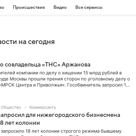
во
Происшествия
Видео
Все сервисы
ости на сегодня
го совладельца «ТНС» Аржанова
ителей компании по делу о хищении 15 млрд рублей в
суде Москвы прошли прения сторон по уголовному делу о
«МРСК Центра и Приволжья». Гособвинитель запросил 18
ельца «ТНС энерго» Дмитрия Аржанова. Об этом сообщает
Общество
Коммерсантъ
запросил для нижегородского бизнесмена
8 лет колонии
 запросило 18 лет колонии строгого режима бывшему