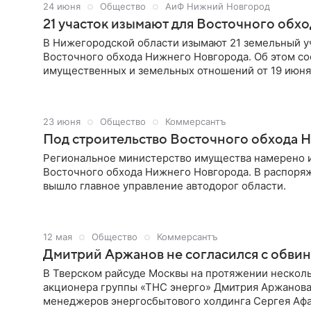
24 июня
Общество
АиФ Нижний Новгород
21 участок изымают для Восточного об
В Нижегородской области изымают 21 земельный у
Восточного обхода Нижнего Новгорода. Об этом с
имущественных и земельных отношений от 19 июня
управления автодорог области.
23 июня
Общество
Коммерсантъ
Под строительство Восточного обхода Н
Региональное министерство имущества намерено и
Восточного обхода Нижнего Новгорода. В распоряже
вышло главное управление автодорог области.
12 мая
Общество
Коммерсантъ
Дмитрий Аржанов не согласился с обвин
В Тверском райсуде Москвы на протяжении несколь
акционера группы «ТНС энерго» Дмитрия Аржанова 
менеджеров энергосбытового холдинга Сергея Афа