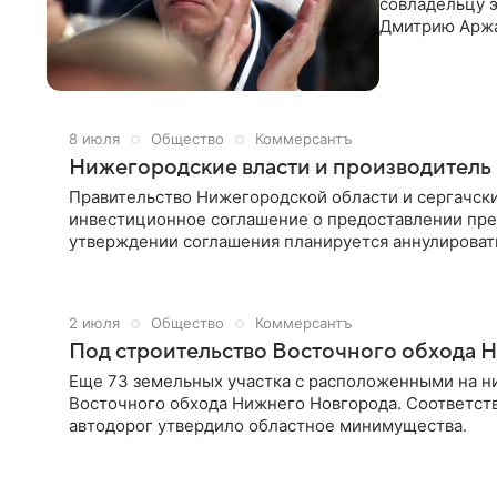
совладельцу 
Дмитрию Аржан
«МРСК Центра
проходящим в
Афанасьеву и
Нижний Новго
меньше, бывш
8 июля
Общество
Коммерсантъ
заключения.
Нижегородские власти и производитель я
Правительство Нижегородской области и сергачски
инвестиционное соглашение о предоставлении пред
утверждении соглашения планируется аннулировать
законопроектов регионального парламента.
2 июля
Общество
Коммерсантъ
Под строительство Восточного обхода Н
Еще 73 земельных участка с расположенными на н
Восточного обхода Нижнего Новгорода. Соответст
автодорог утвердило областное минимущества.