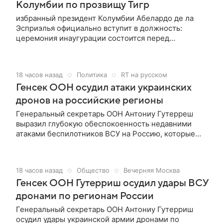
Колумбии по прозвищу Тигр
избранный президент Колумбии Абелардо де ла
Эсприэлья официально вступит в должность:
церемония инаугурации состоится перед
конгрессом республики в Боготе. Во втором туре
выборов, состоявшемся 21 июня, он обошел
кандидата от левой коалиции Ивана Сепеду менее
18 часов назад
Политика
RT на русском
чем на 1 п.п. (49,6 против 48,7%), что ознаменовало
Генсек ООН осудил атаки украинских
поворот Колумбии вправо после четырехлетнего
правления первого в истории страны левого
дронов на российские регионы
президента Густаво Петро.
Генеральный секретарь ООН Антониу Гутерреш
выразил глубокую обеспокоенность недавними
атаками беспилотников ВСУ на Россию, которые
привели к жертвам среди мирного населения.
18 часов назад
Общество
Вечерняя Москва
Генсек ООН Гутерриш осудил удары ВСУ
дронами по регионам России
Генеральный секретарь ООН Антониу Гутерриш
осудил удары украинской армии дронами по