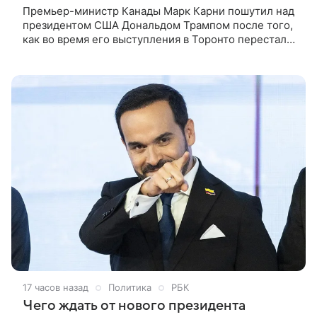
Премьер-министр Канады Марк Карни пошутил над
президентом США Дональдом Трампом после того,
как во время его выступления в Торонто перестал
работать телесуфлер. Карни, выступая на
строительной площадке, остановился на полуслове
и сказал по-английски, что экран не работает.
17 часов назад
Политика
РБК
Чего ждать от нового президента