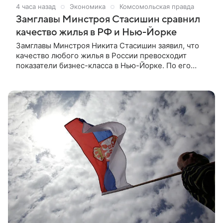
4 часа назад
Экономика
Комсомольская правда
Замглавы Минстроя Стасишин сравнил
качество жилья в РФ и Нью-Йорке
Замглавы Минстроя Никита Стасишин заявил, что
качество любого жилья в России превосходит
показатели бизнес-класса в Нью-Йорке. По его
мнению, отечественные новостройки выигрывают
по многим параметрам у зарубежных аналогов.
Таким мнением чиновник поделился в беседе с
РИА Новости.