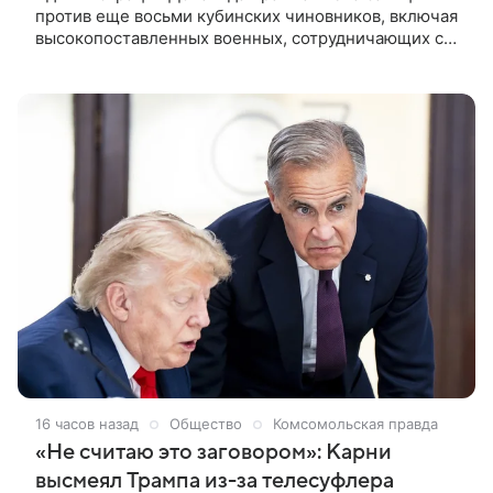
против еще восьми кубинских чиновников, включая
высокопоставленных военных, сотрудничающих с
Россией и Китаем. Агентство Bloomberg сообщает,
что Управление по контролю за иностранными
активами американского Минфина (OFAC) в четверг
опубликовало обновленный «черный список». В
него были внесены военный атташе Кубы при
посольстве в Китае Вальдо Перес Кортес и его
коллега в России Моника Милиан Гомес. В список
также попали генерал Оскар Энрике Биоска
Гальего, глава экономического управления
вооруженных сил Кубы; Роберто Хесус Висиана
Моуссет, генеральный директор Союза военной
промышленности (UIM) и Роберто Легра Сотолонго,
заместитель начальника Генерального штаба
Вооруженных сил.
16 часов назад
Общество
Комсомольская правда
«Не считаю это заговором»: Карни
высмеял Трампа из-за телесуфлера