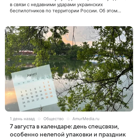
в связи с недавними ударами украинских
беспилотников по территории России. Об этом
сообщил заместитель постоянного представителя
главы ООН Фархан Хак.
1 день назад
Общество
AmurMedia.ru
7 августа в календаре: день cпeцcвязи,
ocoбeннo нeлeпoй упaкoвки и пpaздник