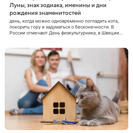
Луны, знак зодиака, именины и дни
рождения знаменитостей
день, когда можно одновременно погладить кота,
покорить гору и задуматься о бесконечности. В
России отмечают День физкультурника, в Швеции
поднимают флаг в честь именин королевы Сильвии,
а в США отдают дань доллару. Православные
вспоминают священномученика Ермолая, католики
— святого Доминика, основателя ордена
доминиканцев. Какие еще праздники и памятные
даты приходятся на 8 августа и кто из известных
людей родился в этот день — в материале
«Газеты.Ru».