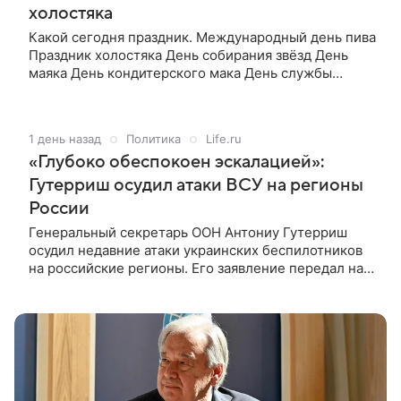
xoлocтякa
Какой сегодня праздник. Международный день пива
Праздник холостяка День собирания звёзд День
маяка День кондитерского мака День службы
специальной связи и информации при ФСО РФ День
подразделений оперативно-розыскной информации
криминальной полиции РФ День
1 день назад
Политика
Life.ru
профессионального оратора День особенно
«Глубоко обеспокоен эскалацией»:
нелепой упаковки Успение праведной Анны, матери
Богородицы День памяти святой праведной
Гутерриш осудил атаки ВСУ на регионы
Олимпиады, диакониссы Константинопольской
России
День памяти преподобного Макария
Генеральный секретарь ООН Антониу Гутерриш
Желтоводского, чудотворца Унженского.
осудил недавние атаки украинских беспилотников
на российские регионы. Его заявление передал на
брифинге заместитель официального
представителя генсека Фархан Хак. В ООН
отметили, что удары, по поступившим сообщениям,
привели к жертвам среди мирных жителей и
повреждению гражданской инфраструктуры.