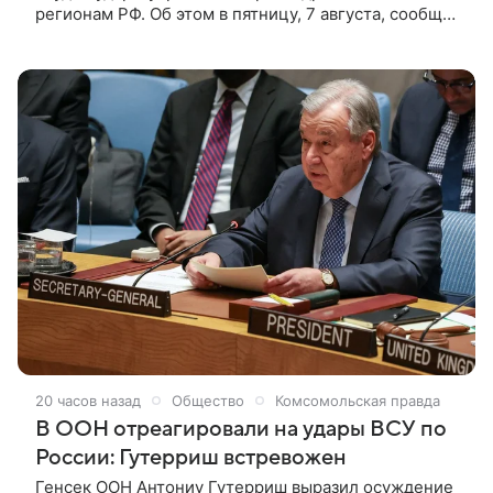
регионам РФ. Об этом в пятницу, 7 августа, сообщил
заместитель постоянного представителя главы
организации Фархан Хак. Генеральный секретарь
ООН Антониу Гутерриш осудил удары украинской
армии дронами по регионам РФ. Об этом в пятницу,
7 августа, сообщил заместитель постоянного
представителя главы организации Фархан Хак.
20 часов назад
Общество
Комсомольская правда
В ООН отреагировали на удары ВСУ по
России: Гутерриш встревожен
Генсек ООН Антониу Гутерриш выразил осуждение