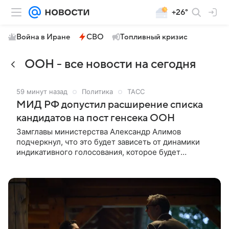
+26°
Война в Иране
СВО
Топливный кризис
ООН - все новости на сегодня
59 минут назад
Политика
ТАСС
МИД РФ допустил расширение списка
кандидатов на пост генсека ООН
Замглавы министерства Александр Алимов
подчеркнул, что это будет зависеть от динамики
индикативного голосования, которое будет
продолжаться в Совбезе организации. Российская
сторона допускает, что список кандидатов на пост
генерального секретаря ООН может еще
расшириться. Об этом заявил в комментарии
«Известиям» замглавы МИД РФ Александр Алимов.