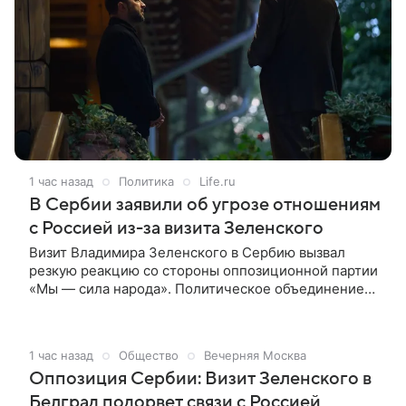
1 час назад
Политика
Life.ru
В Сербии заявили об угрозе отношениям
с Россией из-за визита Зеленского
Визит Владимира Зеленского в Сербию вызвал
резкую реакцию со стороны оппозиционной партии
«Мы — сила народа». Политическое объединение
заявило, что приезд украинского лидера может
негативно сказаться на отношениях Белграда с
Москвой.
1 час назад
Общество
Вечерняя Москва
Оппозиция Сербии: Визит Зеленского в
Белград подорвет связи с Россией