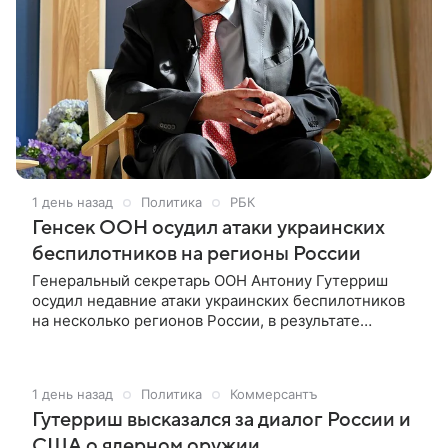
1 день назад
Политика
РБК
Генсек ООН осудил атаки украинских
беспилотников на регионы России
Генеральный секретарь ООН Антониу Гутерриш
осудил недавние атаки украинских беспилотников
на несколько регионов России, в результате
которых погибли мирные жители и была
повреждена гражданская инфраструктура.
Генеральный секретарь ООН Антониу Гутерриш
1 день назад
Политика
Коммерсантъ
осудил недавние атаки украинских беспилотников
Гутерриш высказался за диалог России и
на несколько регионов России, в результате
которых погибли мирные жители и была
США о ядерном оружии