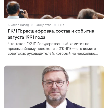
6 часов назад
Общество
РБК
ГКЧП: расшифровка, состав и события
августа 1991 года
Что такое ГКЧП Государственный комитет по
чрезвычайному положению (ГКЧП) — это комитет
советских руководителей, который на несколько
дней взял на себя чрезвычайные полномочия
управления страной. Что такое ГКЧП.
Государственный комитет по чрезвычайному
положению (ГКЧП) — это комитет советских
руководителей, который на несколько дней взял на
себя чрезвычайные полномочия управления
страной. ГКЧП СССР стал одним из самых
драматичных эпизодов финальной фазы
существования Советского Союза, события
произошли 19−22 августа 1991 года и получили
название «августовский путч».