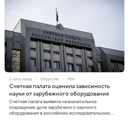
высказал кандидат исторических наук, ведущий
научный сотрудник группы экономики и политики
Японии ЦАТИ ИМЭМО им. Е. М. Примакова РАН
Виктор Кузьминков в колонке для ТАСС.
2 часа назад
Общество
РБК
Счетная палата оценила зависимость
науки от зарубежного оборудования
Счетная палата выявила незначительное
сокращение доли зарубежного научного
оборудования в российских исследовательских
организациях. Чаще всего в рамках нацпроекта
покупали приборы из России, Китая, США, Германии