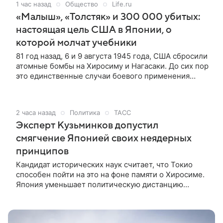
1 час назад
Общество
Life.ru
«Малыш», «Толстяк» и 300 000 убитых:
настоящая цель США в Японии, о
которой молчат учебники
81 год назад, 6 и 9 августа 1945 года, США сбросили
атомные бомбы на Хиросиму и Нагасаки. До сих пор
это единственные случаи боевого применения
ядерного оружия в истории человечества. О
мотивации американских военных преступлений и
их последствиях — в материале Life.ru.
2 часа назад
Политика
ТАСС
Эксперт Кузьминков допустил
смягчение Японией своих неядерных
принципов
Кандидат исторических наук считает, что Токио
способен пойти на это на фоне памяти о Хиросиме.
Япония уменьшает политическую дистанцию
между памятью об атомной бомбардировке
Хиросимы и подготовкой к возможному
использованию ядерного оружия. Такую оценку