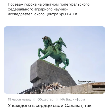
Посевам гороха на опытном поле Уральского
федерального аграрного научно-
исследовательского центра УрО РАН в
Свердловской области был нанесен ущерб на 130
тыс. руб. детьми, которые ездили там на
квадроциклах 13 июля, передает ТАСС.
19 часов назад
Общество
ИА Башинформ
У каждого в сердце свой Салават, так