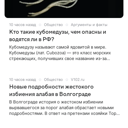
10 часов назад
Общество
Аргументы и факты
Кто такие кубомедузы, чем опасны и
водятся ли в РФ?
Кубомедузу называют самой ядовитой в мире.
Кубомедузы (лат. Cubozoa) — это класс морских
стрекающих, получивших свое название из-за
характерной кубической или коробчатой формы
купола. Кубомедуз также называют «морскими
осами». Несмотря на завораживающий внешний
10 часов назад
Общество
V102.ru
вид, они считаются одними из самых ядовитых
Новые подробности жестокого
животных на планете.
избиения алабая в Волгограде
В Волгограде история о жестоком избиении
вырвавшегося за порог алабая обрастает новыми
подробностями. В ответ на претензии хозяйки Тора
собственники дома, к которому и подошел пес,
заявили о вынужденной защите собственного