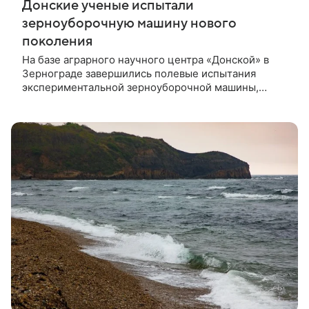
Донские ученые испытали
зерноуборочную машину нового
поколения
На базе аграрного научного центра «Донской» в
Зернограде завершились полевые испытания
экспериментальной зерноуборочной машины,
созданной учеными Донского государственного
технического университета. Ключевое отличие
разработки — метод очеса, при котором отделяется
зерновая часть, а стебли остаются на поле. Это
снижает энергозатраты и открывает новые
возможности для селекции и кормопроизводства.