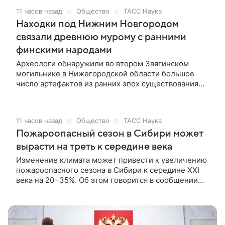
питомца.
11 часов назад
Общество
ТАСС Наука
Находки под Нижним Новгородом
связали древнюю мурому с ранними
финскими народами
Археологи обнаружили во втором Звягинском
могильнике в Нижегородской области большое
число артефактов из ранних эпох существования
муромы, чье изучение позволило ученым связать
это летописное племя с более ранними финно-
угорскими народами междуречья Волги и Оки,
11 часов назад
Общество
ТАСС Наука
которые обитали на территории современной
Пожароопасный сезон в Сибири может
Республики Марий Эл и других соседних регионов.
Об этом сообщили ученые на пресс-конференции,
вырасти на треть к середине века
проходившей в Институте археологии РАН.
Изменение климата может привести к увеличению
пожароопасного сезона в Сибири к середине XXI
века на 20−35%. Об этом говорится в сообщении
Красноярского научного центра Сибирского
отделения Российской академии наук.