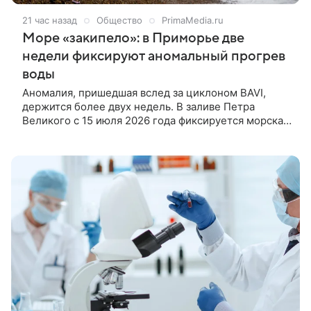
21 час назад
Общество
PrimaMedia.ru
Море «закипело»: в Приморье две
недели фиксируют аномальный прогрев
воды
Аномалия, пришедшая вслед за циклоном BAVI,
держится более двух недель. В заливе Петра
Великого с 15 июля 2026 года фиксируется морская
волна тепла — температура поверхности моря
более двух недель значительно превышает
климатическую норму. Особенно сильный прогрев
отмечен в Амурском и Уссурийском заливах, где
интенсивность явления в отдельные дни достигала
высоких категорий. Для отслеживания ситуации
ученые запустили специализированный онлайн-
сервис, сообщает корреспондент ИА PrimaMedia со
ссылкой на Тихоокеанский океанологический
институт ДВО РАН.