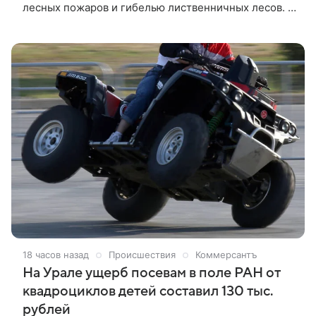
лесных пожаров и гибелью лиственничных лесов. К
середине XXI века пожароопасный сезон в Сибири
может продлиться до 115−130 дней — на 20−35%
дольше, чем в конце прошлого столетия.
18 часов назад
Происшествия
Коммерсантъ
На Урале ущерб посевам в поле РАН от
квадроциклов детей составил 130 тыс.
рублей