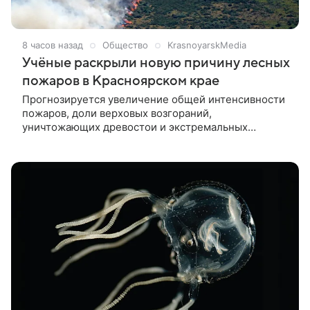
8 часов назад
Общество
KrasnoyarskMedia
Учёные раскрыли новую причину лесных
пожаров в Красноярском крае
Прогнозируется увеличение общей интенсивности
пожаров, доли верховых возгораний,
уничтожающих древостои и экстремальных
пожарных событий. Красноярские учёные из
Института леса им. В. Н. Сукачёва СО РАН
установили связь между глобальным изменением
климата, ростом интенсивности лесных пожаров и
гибелью лиственничных лесов в Сибири. Об этом
сообщили в ФИЦ «Красноярский научный центр
Сибирского отделения Российской Академии наук».