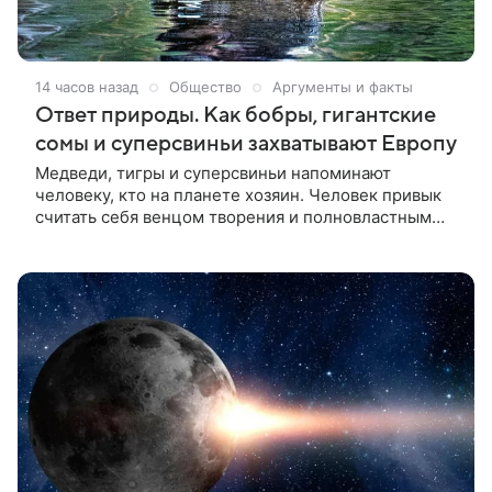
14 часов назад
Общество
Аргументы и факты
Ответ природы. Как бобры, гигантские
сомы и суперсвиньи захватывают Европу
Медведи, тигры и суперсвиньи напоминают
человеку, кто на планете хозяин. Человек привык
считать себя венцом творения и полновластным
хозяином планеты. Он осушает болота, строит
плотины, меняет русла рек, выводит новые виды
животных и растений, а ещё завозит их туда, где их
раньше не было, меняя местные экосистемы.