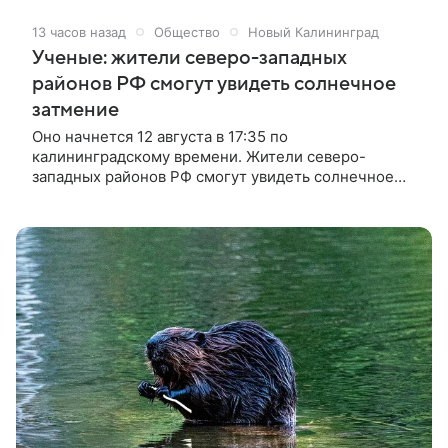
заксобраний. В ЦИК грядущую предвыборную
13 часов назад
Общество
Новый Калининград
кампанию назвали одной из самых сложных за
Ученые: жители северо-западных
последние годы. Как и когда пройдут выборы в
2026 году, каких кандидатов выдвинули партии и
районов РФ смогут увидеть солнечное
кто вошел в первые пятерки партсписков — в
затмение
материале «Газеты.Ru».
Оно начнется 12 августа в 17:35 по
калининградскому времени. Жители северо-
западных районов РФ смогут увидеть солнечное
затмение. Оно начнется 12 августа в 17:35 по
калининградскому времени, когда на поверхность
Земли вступит полутень Луны. Об этом сообщает
«Интерфакс» со ссылкой на Институт космических
исследований РАН.