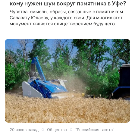
кому нужен шум вокруг памятника в Уфе?
Чувства, смыслы, образы, связанные с памятником
Салавату Юлаеву, у каждого свои. Для многих этот
монумент является олицетворением будущего
республики и людей, живущих в ней. И сегодня
Салават нуждается в поддержке неравнодушных —
слишком много вокруг нездоровой шумихи, считает
корреспондент «Башинформа» Инсаф
Хужабирганов.
20 часов назад
Общество
"Российская газета"