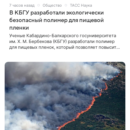
и Японии.
7 часов назад
Общество
ТАСС Наука
В КБГУ разработали экологически
безопасный полимер для пищевой
пленки
Ученые Кабардино-Балкарского госуниверситета
им. Х. М. Бербекова (КБГУ) разработали полимер
для пищевых пленок, который позволяет повысить
их экологичность. Крупное производство
планируется запустить в Пскове, сообщили ТАСС в
вузе.