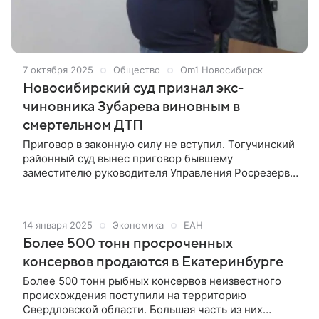
7 октября 2025
Общество
Om1 Новосибирск
Новосибирский суд признал экс-
чиновника Зубарева виновным в
смертельном ДТП
Приговор в законную силу не вступил. Тогучинский
районный суд вынес приговор бывшему
заместителю руководителя Управления Росрезерва
по СФО Владиславу Зубареву, признанному
виновным в смертельном дорожно-транспортном
происшествии. Инцидент произошёл в марте 2024
14 января 2025
Экономика
ЕАН
года, когда Зубарев, управляя автомобилем «Тойота
Более 500 тонн просроченных
Ленд Крузер 200», превысил скорость и выехал на
полосу встречного движения, где совершил
консервов продаются в Екатеринбурге
лобовое столкновение с автомобилем
Более 500 тонн рыбных консервов неизвестного
«Фольксваген Тигуан».
происхождения поступили на территорию
Свердловской области. Большая часть из них