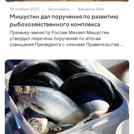
18 ноября 2025
Экономика
Финансы Mail
Мишустин дал поручения по развитию
рыбохозяйственного комплекса
Премьер-министр России Михаил Мишустин
утвердил перечень поручений по итогам
совещания Президента с членами Правительства о
развитии рыбохозяйственного комплекса,
сообщает кабмин. Так, Минсельхозу, Минфину,
Минпросвещения, Минздраву, Росрезерву,
Роспотребнадзору и ряду других федеральных
ведомств поставлена задача к 5 марта 2026 года
представить в Правительство предложения по
увеличению объёмов закупок рыбной продукции
для государственных и муниципальных нужд, в том
числе для школьного питания и системы
здравоохранения.