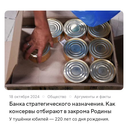
оказалась с истекшим сроком годности. Это
выявили специалисты Уральского
межрегионального управления Россельхознадзора
в ходе мониторинга безопасности пищевой
продукции в ФГИС «ВетИС» компонента
«Меркурий».
18 октября 2024
Общество
Аргументы и факты
Банка стратегического назначения. Как
консервы отбирают в закрома Родины
У тушёнки юбилей — 220 лет со дня рождения.