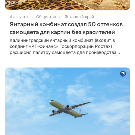
4 августа
Общество
Янтарный край
Янтарный комбинат создал 50 оттенков
самоцвета для картин без красителей
Калининградский янтарный комбинат (входит в
холдинг «РТ-Финанс» Госкорпорации Ростех)
расширил палитру самоцвета для производства
янтарных картин. После серии экспериментов с
термической обработкой специалисты увеличили
количество оттенков с трех до пятидесяти без
применения красителей. Первые картины,
созданные с использованием всех полученных
цветов — «Гималайский медведь» и
"Дальневосточный…