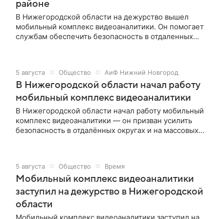
районе
В Нижегородской области на дежурство вышел
мобильный комплекс видеоаналитики. Он помогает
службам обеспечить безопасность в отдаленных
районах, где нет стационарных камер и
необходимой инфраструктуры. Об этом сообщили в
пресс-службе регионального правительства.
5 августа
Общество
АиФ Нижний Новгород
В Нижегородской области начал работу
мобильный комплекс видеоаналитики
В Нижегородской области начал работу мобильный
комплекс видеоаналитики — он призван усилить
безопасность в отдалённых округах и на массовых
мероприятиях, где нет стационарной
инфраструктуры видеонаблюдения. Комплекс
расширяет возможности АПК «Безопасный город».
5 августа
Общество
Время
Об этом сообщили в правительстве Нижегородской
Мобильный комплекс видеоаналитики
области.
заступил на дежурство в Нижегородской
области
Мобильный комплекс видеоаналитики заступил на