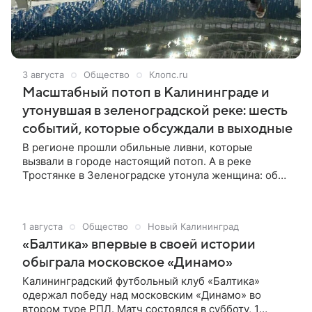
3 августа
Общество
Клопс.ru
Масштабный потоп в Калининграде и
утонувшая в зеленоградской реке: шесть
событий, которые обсуждали в выходные
В регионе прошли обильные ливни, которые
вызвали в городе настоящий потоп. А в реке
Тростянке в Зеленоградске утонула женщина: об
этом и о других событиях писал «Клопс» в первые
выходные августа.
1 августа
Общество
Новый Калининград
«Балтика» впервые в своей истории
обыграла московское «Динамо»
Калининградский футбольный клуб «Балтика»
одержал победу над московским «Динамо» во
втором туре РПЛ. Матч состоялся в субботу, 1