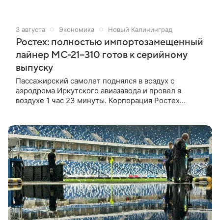
По их словам, МС-21 не будет отличаться в
обслуживании, однако потребует опыта.
3 августа
Экономика
Новый Калининград
Ростех: полностью импортозамещенный
лайнер МС-21−310 готов к серийному
выпуску
Пассажирский самолет поднялся в воздух с
аэродрома Иркутского авиазавода и провел в
воздухе 1 час 23 минуты. Корпорация Ростех
отчиталась о полной готовности производственных
цепочек к серийному выпуску полностью
импортозамещенного пассажирского лайнера
МС-21−310. Пресс-служба корпорации сообщает,
что накануне самолет поднялся в воздух с
аэродрома Иркутского авиазавода и провел в
воздухе 1 час 23 минуты.