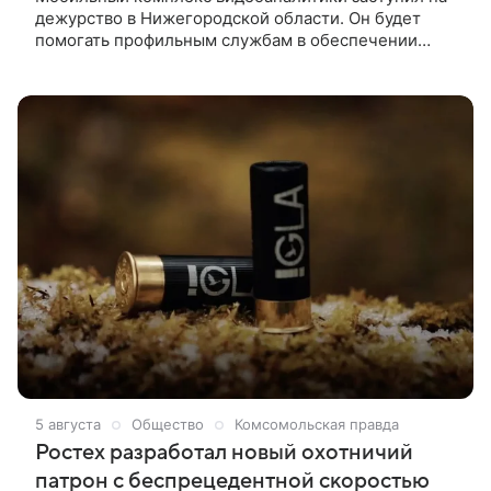
дежурство в Нижегородской области. Он будет
помогать профильным службам в обеспечении
безопасности массовых мероприятий и работе
аппаратно-программного комплекса (АПК)
«Безопасный город» в отдаленных округах
Нижегородской области — там, где нет
стационарных камер и необходимой
инфраструктуры.
5 августа
Общество
Комсомольская правда
Ростех разработал новый охотничий
патрон с беспрецедентной скоростью