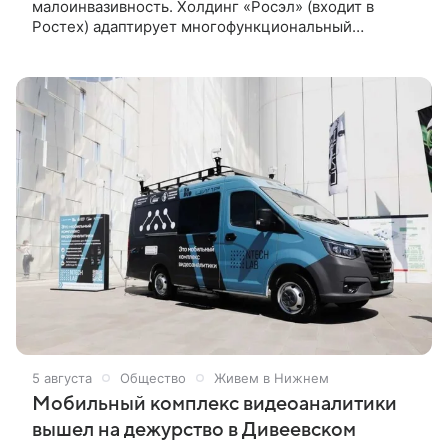
малоинвазивность. Холдинг «Росэл» (входит в
Ростех) адаптирует многофункциональный
хирургический комплекс «Алькор» для нужд
военно-полевой медицины. Об этом сообщили в
госкорпорации.
5 августа
Общество
Живем в Нижнем
Мобильный комплекс видеоаналитики
вышел на дежурство в Дивеевском