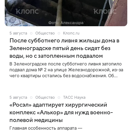
5 августа
Общество
Клопс.ru
После субботнего ливня жильцы дома в
Зеленоградске пятый день сидят без
воды, но с затопленным подвалом
В Зеленоградске после субботнего ливня затопило
подвал дома № 2 на улице Железнодорожной, из-за
чего квартиры остались без водоснабжения. Об
этом местная жительница Александра рассказала
«Клопс» в среду, 5 августа.
5 августа
Общество
ТАСС Наука
«Росэл» адаптирует хирургический
комплекс «Алькор» для нужд военно-
полевой медицины
Главная особенность аппарата —