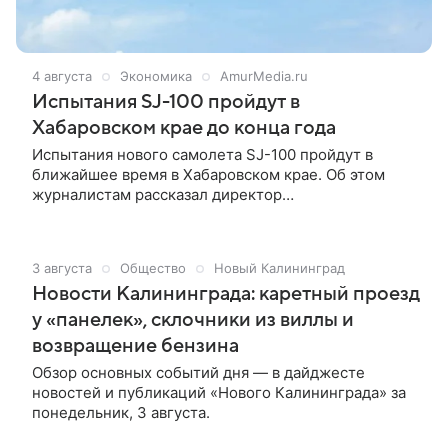
4 августа
Экономика
AmurMedia.ru
Испытания SJ-100 пройдут в
Хабаровском крае до конца года
Испытания нового самолета SJ-100 пройдут в
ближайшее время в Хабаровском крае. Об этом
журналистам рассказал директор
производственного центра в Комсомольске-на-
Амуре филиала ПАО «Яковлев» — «Региональные
самолеты» Егор Попов, сообщает ТАСС (16+).
3 августа
Общество
Новый Калининград
Новости Калининграда: каретный проезд
у «панелек», склочники из виллы и
возвращение бензина
Обзор основных событий дня — в дайджесте
новостей и публикаций «Нового Калининграда» за
понедельник, 3 августа.