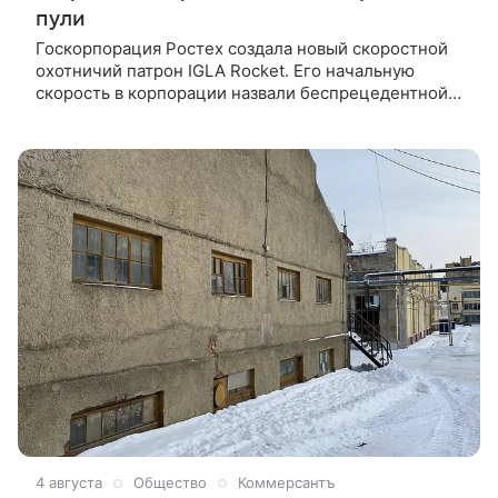
пули
Госкорпорация Ростех создала новый скоростной
охотничий патрон IGLA Rocket. Его начальную
скорость в корпорации назвали беспрецедентной
— более 1000 метров в секунду. Этот патрон может
полностью заменить иностранные аналоги 308Win,
говорится на сайте Ростеха.
4 августа
Общество
Коммерсантъ