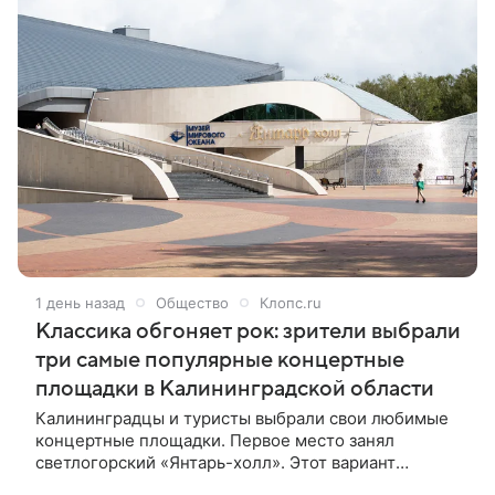
операции. Об этом сообщил глава АО «Концерн
“Калашников” и член бюро Союза
машиностроителей России Алан Лушников.
1 день назад
Общество
Клопс.ru
Классика обгоняет рок: зрители выбрали
три самые популярные концертные
площадки в Калининградской области
Калининградцы и туристы выбрали свои любимые
концертные площадки. Первое место занял
светлогорский «Янтарь-холл». Этот вариант
выбрали 35% участников опроса, который «Клопс»