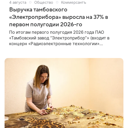
4 августа
Общество
Коммерсантъ
Выручка тамбовского
«Электроприбора» выросла на 37% в
первом полугодии 2026-го
По итогам первого полугодия 2026 года ПАО
«Тамбовский завод “Электроприбор”» (входит в
концерн «Радиоэлектронные технологии»
госкорпорации «Ростех») выручило 13,35 млрд
руб., что на 36,8% больше, чем в аналогичном
периоде 2025 года (9,76 млрд руб.). Чистая
прибыль компании составила 1,82 млрд руб.,
снизившись на 2,3% по сравнению с 1,86 млрд руб.
годом ранее. Это следует из бухгалтерской
отчетности общества, с которой ознакомился «Ъ-
Черноземье».