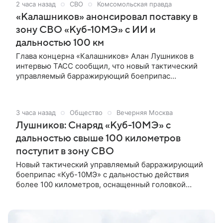
2 часа назад
СВО
Комсомольская правда
«Калашников» анонсировал поставку в
зону СВО «Куб-10МЭ» с ИИ и
дальностью 100 км
Глава концерна «Калашников» Алан Лушников в
интервью ТАСС сообщил, что новый тактический
управляемый барражирующий боеприпас
«Куб-10МЭ» в ближайшее время поступит в зону
специальной военной операции (СВО). Боеприпас
имеет дальность свыше 100 км, головку
3 часа назад
Общество
Вечерняя Москва
самонаведения с элементами искусственного
Лушников: Снаряд «Куб-10МЭ» с
интеллекта и боевую часть массой около 11 кг.
дальностью свыше 100 километров
поступит в зону СВО
Новый тактический управляемый барражирующий
боеприпас «Куб-10МЭ» с дальностью действия
более 100 километров, оснащенный головкой
самонаведения с искусственным интеллектом и
боевой частью весом около 11 килограммов, вскоре
будет направлен в зону специальной военной