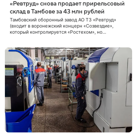
«Ревтруд» снова продает прирельсовый
склад в Тамбове за 43 млн рублей
Тамбовский оборонный завод АО ТЗ «Ревтруд»
(входит в воронежский концерн «Созвездие»,
который контролируется «Ростехом», но
управляется ГК «Динамика») повторно выставил на
торги прирельсовый склад на улице Коммунальной,
51 в облцентре. Начальная цена лота не изменилась
и составляет 42,7 млн руб., следует из
документации тендера.