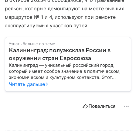
В октябре 2023-го сообщалось, что трамвайные
рельсы, которые демонтируют на месте бывших
маршрутов № 1 и 4, используют при ремонте
эксплуатируемых участков путей.
Узнать больше по теме
Калининград: полуэксклав России в
окружении стран Евросоюза
Калининград — уникальный российский город,
который имеет особое значение в политическом,
экономическом и культурном контексте. Этот
город, расположенный в самом сердце Европы,
Читать дальше
остается частью России — эксклавом, отделенным
от основной территории страны. В материале —
главное об этом населенном пункте.
Поделиться