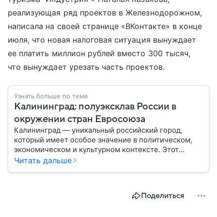
реализующая ряд проектов в Железнодорожном,
написала на своей странице «ВКонтакте» в конце
июля, что новая налоговая ситуация вынуждает
ее платить миллион рублей вместо 300 тысяч,
что вынуждает урезать часть проектов.
Узнать больше по теме
Калининград: полуэксклав России в
окружении стран Евросоюза
Калининград — уникальный российский город,
который имеет особое значение в политическом,
экономическом и культурном контексте. Этот
город, расположенный в самом сердце Европы,
Читать дальше
остается частью России — эксклавом, отделенным
от основной территории страны. В материале —
главное об этом населенном пункте.
Поделиться