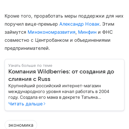
Кроме того, проработать меры поддержки для них
поручил вице-премьер
Александр Новак
. Этим
займутся
Минэкономразвития
,
Минфин
и ФНС
совместно с Центробанком и объединениями
предпринимателей.
Узнать больше по теме
Компания Wildberries: от создания до
слияния с Russ
Крупнейший российский интернет-магазин
международного уровня начал работать в 2004
году. Создала его мама в декрете Татьяна
Бакальчук. Сегодня владелица Wildberries — одна
Читать дальше
из богатейших женщин России и мира. Историю
компании читайте в нашем материале.
экономика