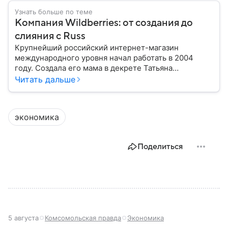
Узнать больше по теме
Компания Wildberries: от создания до
слияния с Russ
Крупнейший российский интернет-магазин
международного уровня начал работать в 2004
году. Создала его мама в декрете Татьяна
Бакальчук. Сегодня владелица Wildberries — одна
Читать дальше
из богатейших женщин России и мира. Историю
компании читайте в нашем материале.
экономика
Поделиться
5 августа
Комсомольская правда
Экономика