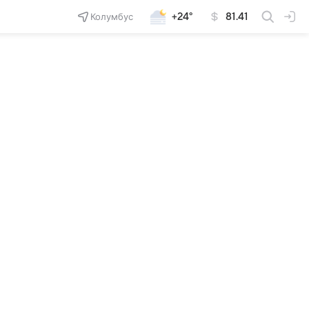
Колумбус
+24°
81.41