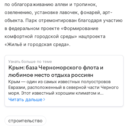
по облагораживанию аллеи и тропинок,
озеленению, установке лавочек, фонарей, арт-
объекта. Парк отремонтирован благодаря участию
в федеральном проекте «Формирование
комфортной городской среды» нацпроекта
«Жильё и городская среда».
Узнать больше по теме
Крым: база Черноморского флота и
любимое место отдыха россиян
Крым — один из самых известных полуостровов
Евразии, расположенный в северной части Черного
моря. Этот известный хорошим климатом и
красивой природой регион имеет также огромное
Читать дальше
историческое, военное и экономическое значение.
На протяжении веков Крым переходил от одного
государства к другому, а его географическое
строительство
положение сделало полуостров ключевой точкой
по контролю Черного моря.