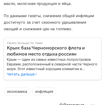
масло, молочная продукция и яйца.
По данными газеты, снижение общей инфляции
достигнуто за счет сезонного удешевления
овощей и снижения цен на топливо.
Узнать больше по теме
Крым: база Черноморского флота и
любимое место отдыха россиян
Крым — один из самых известных полуостровов
Евразии, расположенный в северной части Черного
моря. Этот известный хорошим климатом и
красивой природой регион имеет также огромное
Читать дальше
историческое, военное и экономическое значение.
На протяжении веков Крым переходил от одного
государства к другому, а его географическое
экономика
инфляция
положение сделало полуостров ключевой точкой
по контролю Черного моря.