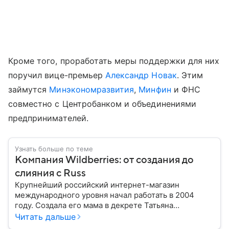
Кроме того, проработать меры поддержки для них
поручил вице-премьер
Александр Новак
. Этим
займутся
Минэкономразвития
,
Минфин
и ФНС
совместно с Центробанком и объединениями
предпринимателей.
Узнать больше по теме
Компания Wildberries: от создания до
слияния с Russ
Крупнейший российский интернет-магазин
международного уровня начал работать в 2004
году. Создала его мама в декрете Татьяна
Бакальчук. Сегодня владелица Wildberries — одна
Читать дальше
из богатейших женщин России и мира. Историю