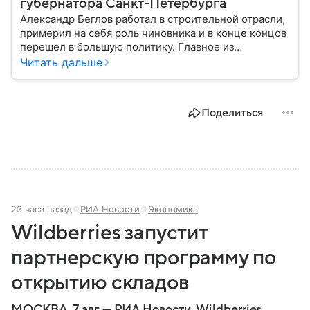
губернатора Санкт-Петербурга
Александр Беглов работал в строительной отрасли,
примерил на себя роль чиновника и в конце концов
перешел в большую политику. Главное из
биографии губернатора Санкт-Петербурга — в
Читать дальше
материале.
Поделиться
23 часа назад
РИА Новости
Экономика
Wildberries запустит
партнерскую программу по
открытию складов
МОСКВА, 7 авг — РИА Новости. Wildberries