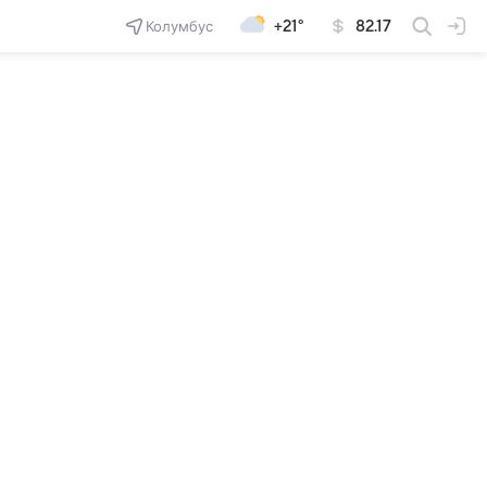
Колумбус
+21°
82.17