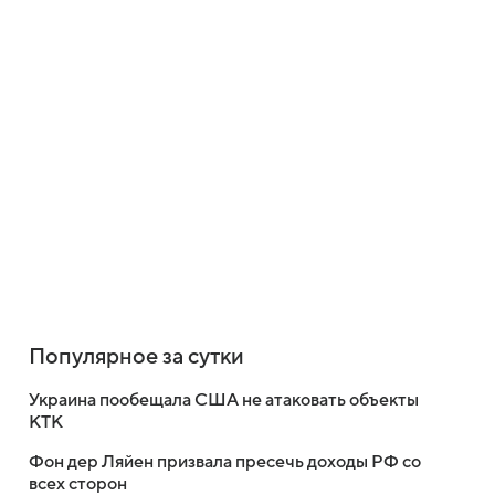
Популярное за сутки
Украина пообещала США не атаковать объекты
КТК
Фон дер Ляйен призвала пресечь доходы РФ со
всех сторон