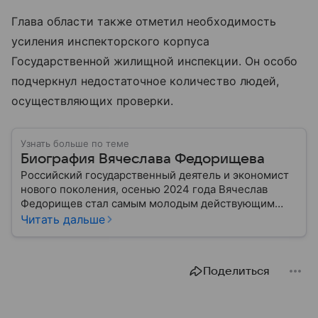
Глава области также отметил необходимость
усиления инспекторского корпуса
Государственной жилищной инспекции. Он особо
подчеркнул недостаточное количество людей,
осуществляющих проверки.
Узнать больше по теме
Биография Вячеслава Федорищева
Российский государственный деятель и экономист
нового поколения, осенью 2024 года Вячеслав
Федорищев стал самым молодым действующим
главой субъекта в РФ. Возглавивший Самарскую
Читать дальше
область чиновник часто попадает в СМИ: собрали
главное из его биографии.
Поделиться