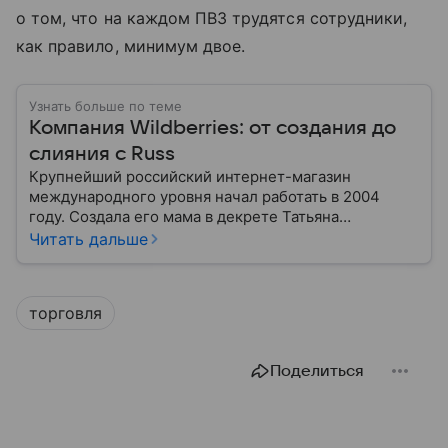
о том, что на каждом ПВЗ трудятся сотрудники,
как правило, минимум двое.
Узнать больше по теме
Компания Wildberries: от создания до
слияния с Russ
Крупнейший российский интернет-магазин
международного уровня начал работать в 2004
году. Создала его мама в декрете Татьяна
Бакальчук. Сегодня владелица Wildberries — одна
Читать дальше
из богатейших женщин России и мира. Историю
компании читайте в нашем материале.
торговля
Поделиться