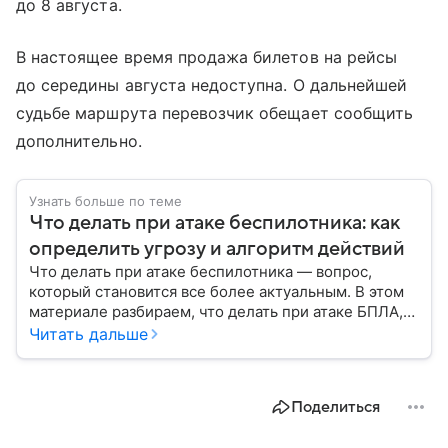
до 8 августа.
В настоящее время продажа билетов на рейсы
до середины августа недоступна. О дальнейшей
судьбе маршрута перевозчик обещает сообщить
дополнительно.
Узнать больше по теме
Что делать при атаке беспилотника: как
определить угрозу и алгоритм действий
Что делать при атаке беспилотника — вопрос,
который становится все более актуальным. В этом
материале разбираем, что делать при атаке БПЛА,
как распознать угрозу, какие действия предпринять
Читать дальше
на улице и в помещении, а также что известно о
компенсации ущерба.
Поделиться