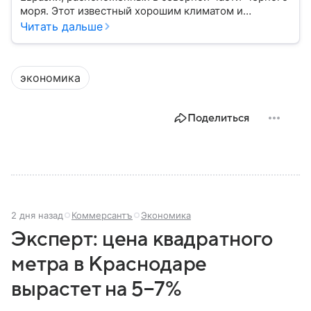
моря. Этот известный хорошим климатом и
красивой природой регион имеет также огромное
Читать дальше
историческое, военное и экономическое значение.
На протяжении веков Крым переходил от одного
государства к другому, а его географическое
экономика
положение сделало полуостров ключевой точкой
по контролю Черного моря.
Поделиться
2 дня назад
Коммерсантъ
Экономика
Эксперт: цена квадратного
метра в Краснодаре
вырастет на 5−7%