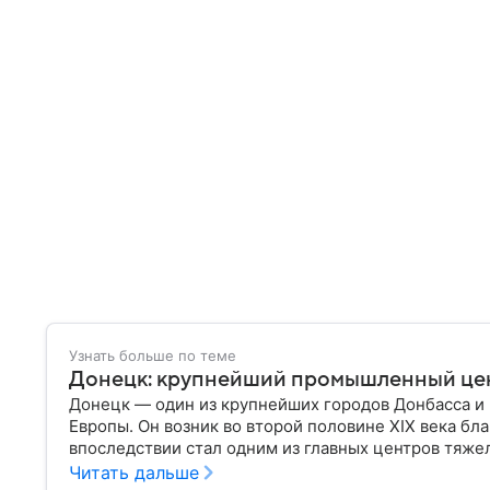
Узнать больше по теме
Донецк: крупнейший промышленный це
Донецк — один из крупнейших городов Донбасса 
Европы. Он возник во второй половине XIX века бл
впоследствии стал одним из главных центров тяж
остается одним из самых известных городов регион
Читать дальше