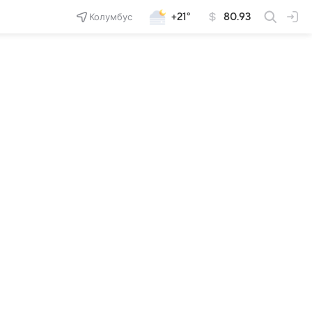
Колумбус
+21°
80.93