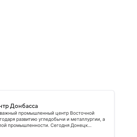
нтр Донбасса
и важный промышленный центр Восточной
агодаря развитию угледобычи и металлургии, а
елой промышленности. Сегодня Донецк
а: собрали о нем главное.