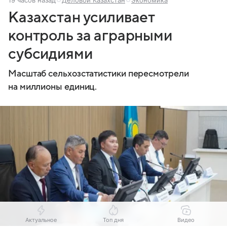
19 часов назад
Деловой Казахстан
Экономика
Казахстан усиливает
контроль за аграрными
субсидиями
Масштаб сельхозстатистики пересмотрели
на миллионы единиц.
Актуальное
Топ дня
Видео