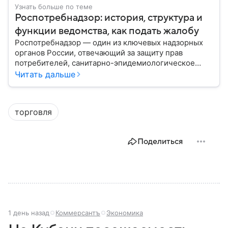
Узнать больше по теме
Роспотребнадзор: история, структура и
функции ведомства, как подать жалобу
Роспотребнадзор — один из ключевых надзорных
органов России, отвечающий за защиту прав
потребителей, санитарно-эпидемиологическое
благополучие населения и контроль соблюдения
Читать дальше
санитарных норм. В материале рассказываем, как
появилось ведомство, чем оно занимается и кто
руководит им сегодня.
торговля
Поделиться
1 день назад
Коммерсантъ
Экономика