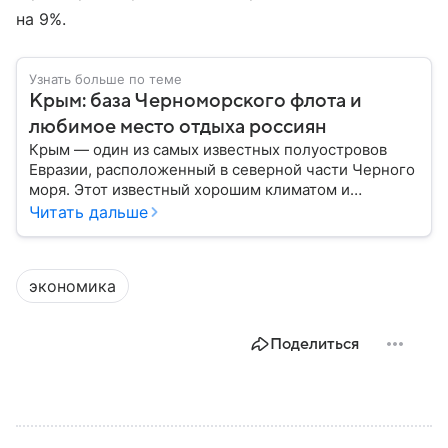
на 9%.
Узнать больше по теме
Крым: база Черноморского флота и
любимое место отдыха россиян
Крым — один из самых известных полуостровов
Евразии, расположенный в северной части Черного
моря. Этот известный хорошим климатом и
красивой природой регион имеет также огромное
Читать дальше
историческое, военное и экономическое значение.
На протяжении веков Крым переходил от одного
государства к другому, а его географическое
экономика
положение сделало полуостров ключевой точкой
по контролю Черного моря.
Поделиться