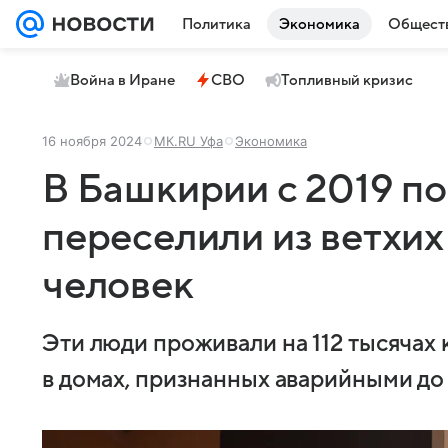
Политика
Экономика
Общест
Война в Иране
СВО
Топливный кризис
16 ноября 2024
МК.RU Уфа
Экономика
В Башкирии с 2019 по
переселили из ветхих
человек
Эти люди проживали на 112 тысячах 
в домах, признанных аварийными до 1