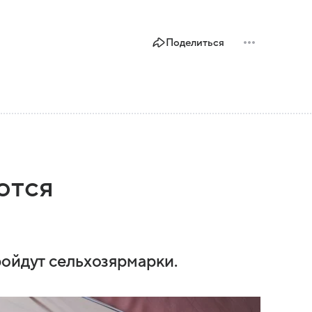
Поделиться
ются
ройдут сельхозярмарки.