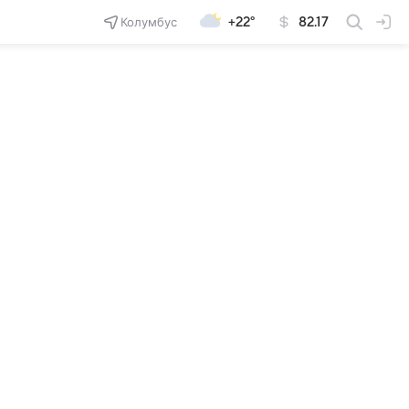
Колумбус
+22°
82.17