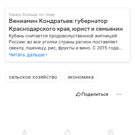
Узнать больше по теме
Вениамин Кондратьев: губернатор
Краснодарского края, юрист и семьянин
Кубань считается продовольственной житницей
России: во все уголки страны регион поставляет
свеклу, пшеницу, рис, фрукты и вино. С 2015 года
субъект федерации возглавляет Вениамин
Читать дальше
Кондратьев. За десять лет под его руководством
Краснодарский край добился немалых успехов:
собрали главное из биографии политика.
сельское хозяйство
экономика
Поделиться