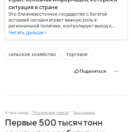
ситуация в стране
Это ближневосточное государство с богатой
историей сегодня играет важную роль в
региональной политике, контролирует выход к
Персидскому заливу и Ормузскому проливу, а также
Читать дальше
остается одним из крупнейших производителей
нефти и газа. В материале — главное об Иране.
сельское хозяйство
торговля
Поделиться
4 часа назад
"Российская газета"
Экономика
Первые 500 тысяч тонн