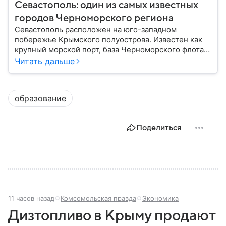
Севастополь: один из самых известных
городов Черноморского региона
Севастополь расположен на юго-западном
побережье Крымского полуострова. Известен как
крупный морской порт, база Черноморского флота и
город с богатой военной историей, сыгравший
Читать дальше
важную роль в событиях Крымской, Великой
Отечественной войн и современной истории. В
материале — главное об этом городе федерального
образование
значения.
Поделиться
11 часов назад
Комсомольская правда
Экономика
Дизтопливо в Крыму продают