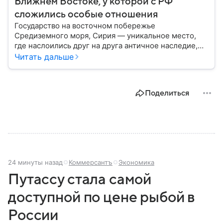
Ближнем Востоке, у которой с РФ
сложились особые отношения
Государство на восточном побережье
Средиземного моря, Сирия — уникальное место,
где наслоились друг на друга античное наследие,
османская история и современная
Читать дальше
ближневосточная этика. Собрали главные факты об
этой непростой стране.
Поделиться
24 минуты назад
Коммерсантъ
Экономика
Путассу стала самой
доступной по цене рыбой в
России