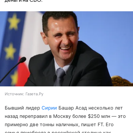
деньги на СВО.
Источник:
Газета.Ру
Бывший лидер
Сирии
Башар Асад несколько лет
назад переправил в Москву более $250 млн — это
примерно две тонны наличных, пишет FT. Его
семья приобрела в российской столице как