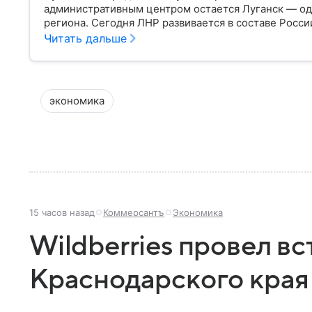
административным центром остается Луганск — о
региона. Сегодня ЛНР развивается в составе Росси
восстановлению инфраструктуры и экономики: собр
Читать дальше
экономика
15 часов назад
Коммерсантъ
Экономика
Wildberries провел вс
Краснодарского края