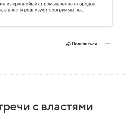
дин из крупнейших промышленных городов
и, а власти реализуют программы по
али главное по теме.
Поделиться
тречи с властями