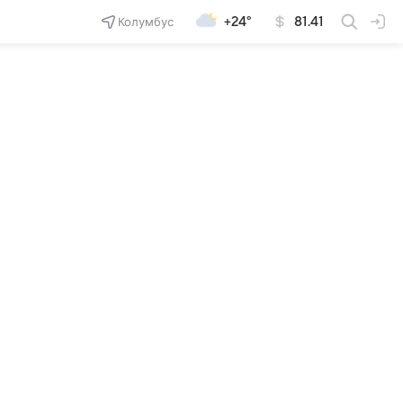
Колумбус
+24°
81.41