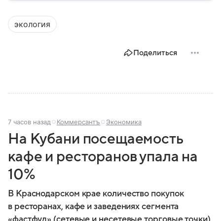
угроз. В этом материале разбираем, что
представляет собой МЧС, как оно устроено, какие
экология
задачи выполняет и какую роль играет в
современной России.
Поделиться
7 часов назад
Коммерсантъ
Экономика
На Кубани посещаемость
кафе и ресторанов упала на
10%
В Краснодарском крае количество покупок
в ресторанах, кафе и заведениях сегмента
«фастфуд» (сетевые и несетевые торговые точки)