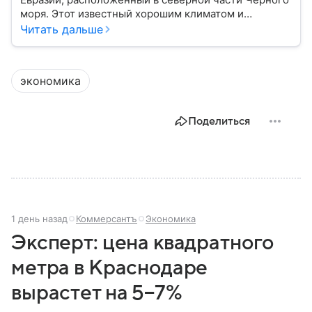
моря. Этот известный хорошим климатом и
красивой природой регион имеет также огромное
Читать дальше
историческое, военное и экономическое значение.
На протяжении веков Крым переходил от одного
государства к другому, а его географическое
экономика
положение сделало полуостров ключевой точкой
по контролю Черного моря.
Поделиться
1 день назад
Коммерсантъ
Экономика
Эксперт: цена квадратного
метра в Краснодаре
вырастет на 5−7%