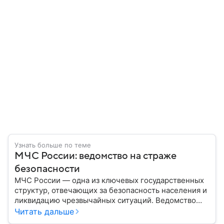
Узнать больше по теме
МЧС России: ведомство на страже
безопасности
МЧС России — одна из ключевых государственных
структур, отвечающих за безопасность населения и
ликвидацию чрезвычайных ситуаций. Ведомство
играет важную роль в защите граждан от
Читать дальше
природных катастроф, техногенных аварий и других