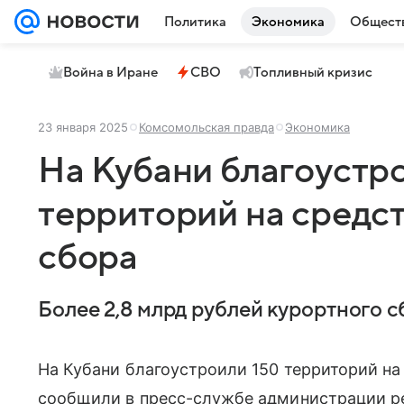
Политика
Экономика
Общест
Война в Иране
СВО
Топливный кризис
23 января 2025
Комсомольская правда
Экономика
На Кубани благоустр
территорий на средс
сбора
Более 2,8 млрд рублей курортного с
На Кубани благоустроили 150 территорий на
сообщили в пресс-службе администрации р