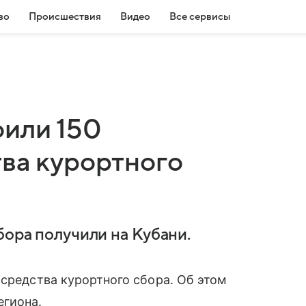
во
Происшествия
Видео
Все сервисы
оили 150
тва курортного
бора получили на Кубани.
 средства курортного сбора. Об этом
егиона.