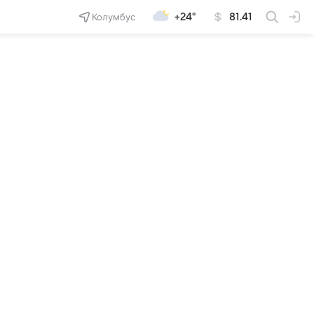
Колумбус
+24°
81.41