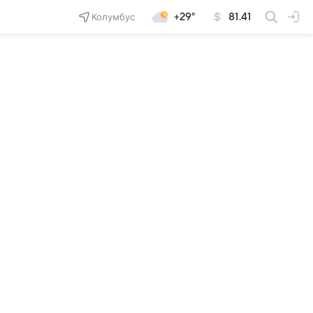
Колумбус
+29°
81.41