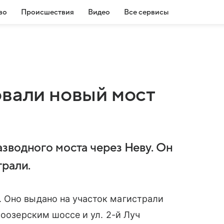
во
Происшествия
Видео
Все сервисы
овали новый мост
зводного моста через Неву. Он
трали.
 Оно выдано на участок магистрали
хоозерским шоссе и ул. 2-й Луч