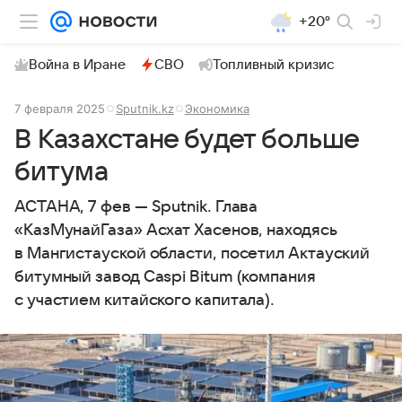
+20°
Война в Иране
СВО
Топливный кризис
7 февраля 2025
Sputnik.kz
Экономика
В Казахстане будет больше
битума
АСТАНА, 7 фев — Sputnik. Глава
«КазМунайГаза» Асхат Хасенов, находясь
в Мангистауской области, посетил Актауский
битумный завод Caspi Bitum (компания
с участием китайского капитала).