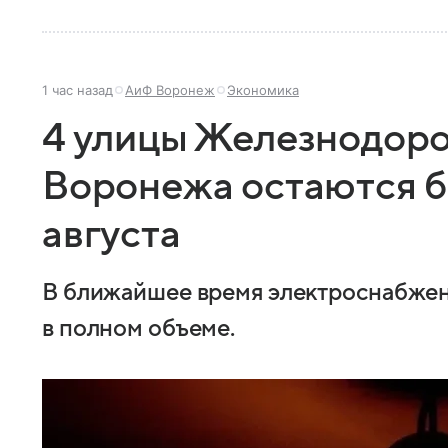
1 час назад
АиФ Воронеж
Экономика
4 улицы Железнодор
Воронежа остаются бе
августа
В ближайшее время электроснабжен
в полном объеме.