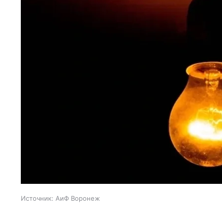
Источник:
АиФ Воронеж