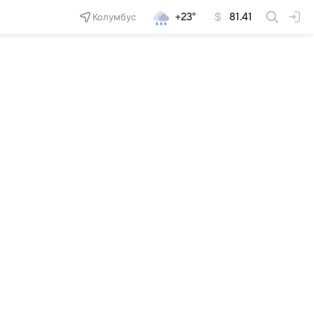
Колумбус
+23°
81.41