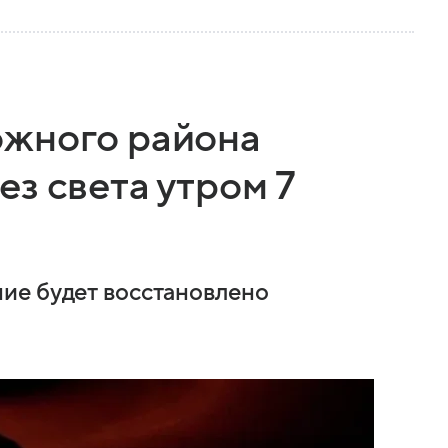
ожного района
з света утром 7
ие будет восстановлено