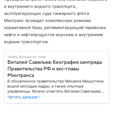
и внутреннего водного транспорта,
эксплуатирующих суда танкерного флота.
Минтранс проведет комплексную ревизию
нормативной базы, регламентирующей перевозки
нефти и нефтепродуктов морским и внутренним
водным транспортом.
Узнать больше по теме
Виталий Савельев: биография зампреда
Правительства РФ и экс-главы
Минтранса
В обновленное правительство Михаила Мишустина
вошли молодые кадры, а также опытные
управленцы. Можно отметить Виталия Савельева:
бывший глава Минтранса получил повышение, став
Читать дальше
заместителем председателя. Собрали главное из
его биографии.