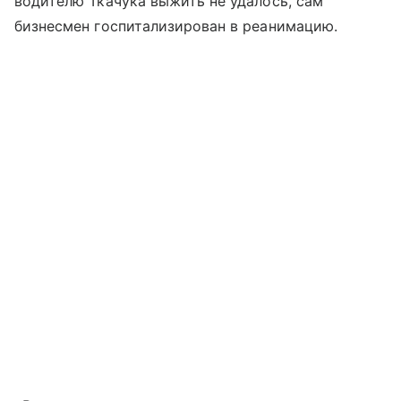
водителю Ткачука выжить не удалось, сам
бизнесмен госпитализирован в реанимацию.