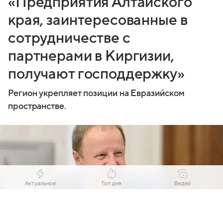
«Предприятия Алтайского
края, заинтересованные в
сотрудничестве с
партнерами в Киргизии,
получают господдержку»
Регион укрепляет позиции на Евразийском
пространстве.
Актуальное
Топ дня
Видео
Выберите комментарий
Выберите комментарий
Выберите комментарий