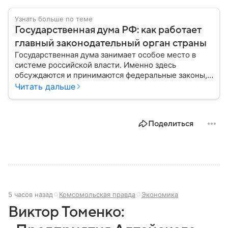
Узнать больше по теме
Государственная дума РФ: как работает
главный законодательный орган страны
Государственная дума занимает особое место в
системе российской власти. Именно здесь
обсуждаются и принимаются федеральные законы,
определяющие развитие государства, экономики и
Читать дальше
социальной сферы. Через нижнюю палату
парламента проходят важнейшие решения,
затрагивающие жизнь миллионов граждан.
Поделиться
Разбираемся, как устроена Госдума, какие
полномочия она имеет и как формируется ее
состав.
5 часов назад
Комсомольская правда
Экономика
Виктор Томенко: