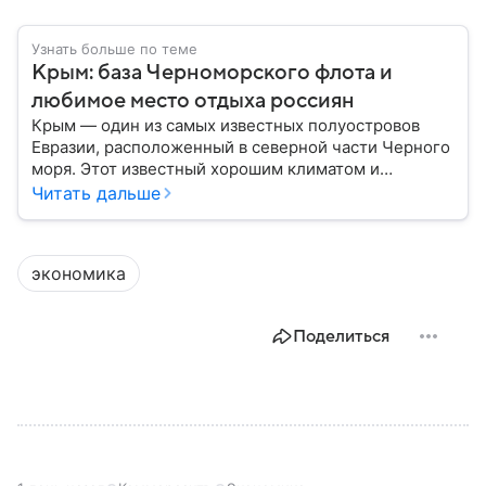
Узнать больше по теме
Крым: база Черноморского флота и
любимое место отдыха россиян
Крым — один из самых известных полуостровов
Евразии, расположенный в северной части Черного
моря. Этот известный хорошим климатом и
красивой природой регион имеет также огромное
Читать дальше
историческое, военное и экономическое значение.
На протяжении веков Крым переходил от одного
государства к другому, а его географическое
экономика
положение сделало полуостров ключевой точкой
по контролю Черного моря.
Поделиться