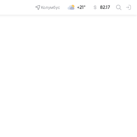
Колумбус
+21°
82.17