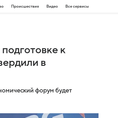
во
Происшествия
Видео
Все сервисы
 подготовке к
вердили в
номический форум будет