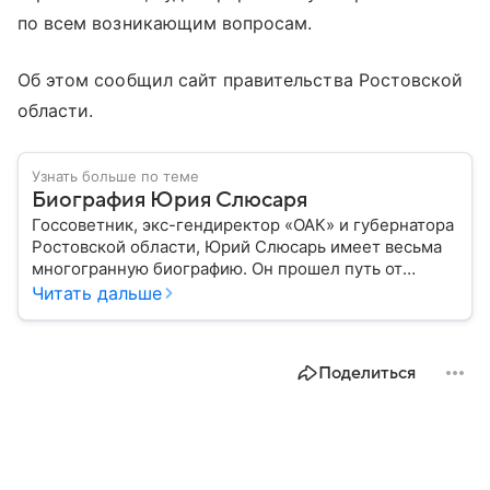
по всем возникающим вопросам.
Об этом сообщил сайт правительства Ростовской
области.
Узнать больше по теме
Биография Юрия Слюсаря
Госсоветник, экс-гендиректор «ОАК» и губернатора
Ростовской области, Юрий Слюсарь имеет весьма
многогранную биографию. Он прошел путь от
музыкального продюсера до руководителя
Читать дальше
авиастроительной корпорации и политика:
рассказываем о важных этапах в его жизни.
Поделиться