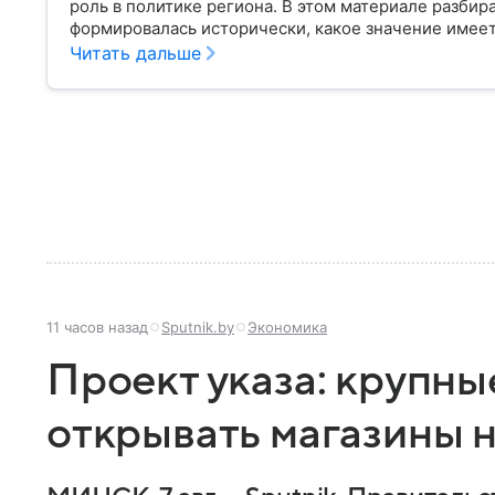
роль в политике региона. В этом материале разбира
формировалась исторически, какое значение имеет
от соседей.
Читать дальше
11 часов назад
Sputnik.by
Экономика
Проект указа: крупны
открывать магазины н