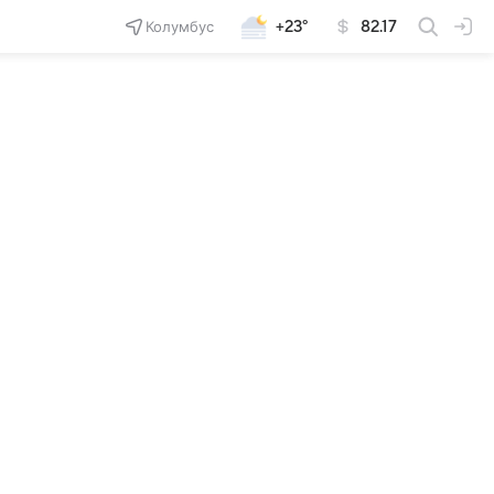
Колумбус
+23°
82.17