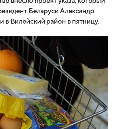
тво внесло проект указа, который
президент Беларуси Александр
 в Вилейский район в пятницу.