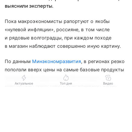
выяснили эксперты.
Пока макроэкономисты рапортуют о якобы
«нулевой инфляции», россияне, в том числе
и рядовые волгоградцы, при каждом походе
в магазин наблюдают совершенно иную картину.
По данным
Минэкономразвития
, в регионах резко
поползли вверх цены на самые базовые продукты
питания и бытовые услуги, без которых
Актуальное
Топ дня
Видео
невозможно представить повседневную жизнь.
Выберите комментарий
Выберите комментарий
Выберите комментарий
«Парламентская газета» пишет: настоящий удар
пришелся по продуктовой корзине: в магазинах
Информация полезная и актуальная
Информация полезная и актуальная
Информация полезная и актуальная
снова подорожал сахар (на 1,2%), а за ним
потянулось и мясо. Сочное мясо птицы прибавило
Заголовок вводит в заблуждение
Заголовок вводит в заблуждение
Заголовок вводит в заблуждение