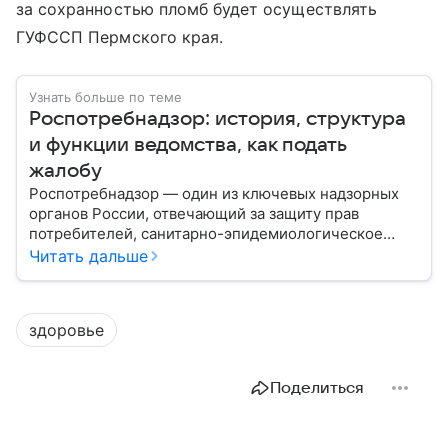
за сохранностью пломб будет осуществлять
ГУФССП Пермского края.
Узнать больше по теме
Роспотребнадзор: история, структура
и функции ведомства, как подать
жалобу
Роспотребнадзор — один из ключевых надзорных
органов России, отвечающий за защиту прав
потребителей, санитарно-эпидемиологическое
благополучие населения и контроль соблюдения
Читать дальше
санитарных норм. В материале рассказываем, как
появилось ведомство, чем оно занимается и кто
руководит им сегодня.
здоровье
Поделиться