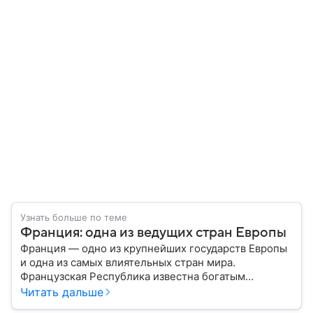
Узнать больше по теме
Франция: одна из ведущих стран Европы
Франция — одно из крупнейших государств Европы
и одна из самых влиятельных стран мира.
Французская Республика известна богатым
культурным наследием, развитой экономикой,
Читать дальше
сильной дипломатией и значительным вкладом в