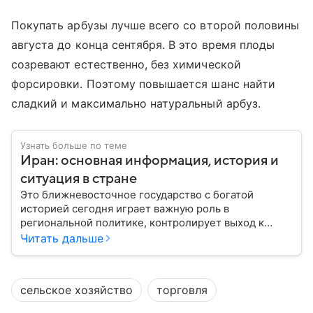
Покупать арбузы лучше всего со второй половины
августа до конца сентября. В это время плоды
созревают естественно, без химической
форсировки. Поэтому повышается шанс найти
сладкий и максимально натуральный арбуз.
Узнать больше по теме
Иран: основная информация, история и
ситуация в стране
Это ближневосточное государство с богатой
историей сегодня играет важную роль в
региональной политике, контролирует выход к
Персидскому заливу и Ормузскому проливу, а также
Читать дальше
остается одним из крупнейших производителей
нефти и газа. В материале — главное об Иране.
сельское хозяйство
торговля