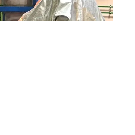
нных металлов может быть установлен
 является ключевым горнодобывающим
все основания.