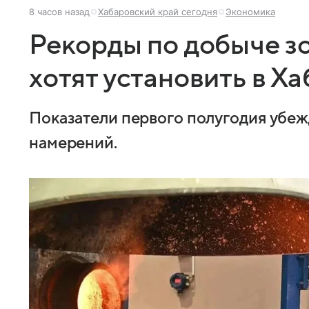
8 часов назад
Хабаровский край сегодня
Экономика
Рекорды по добыче зо
хотят установить в Х
Показатели первого полугодия убеж
намерений.