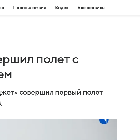
во
Происшествия
Видео
Все сервисы
ершил полет с
ем
жет» совершил первый полет
.