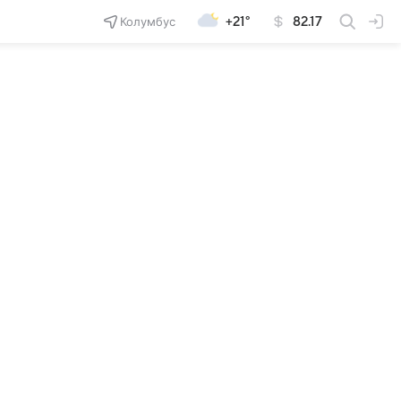
Колумбус
+21°
82.17