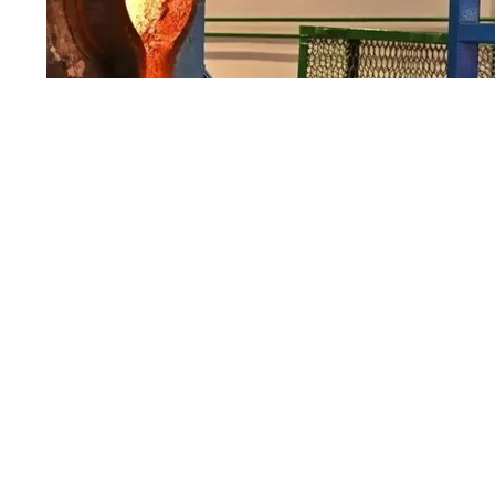
Источник:
Хабаровский край сегодня
Новый рекорд по добыче цветных и драгоце
в 2026 году в Хабаровском крае, который
центром Дальнего Востока. И для того есть 