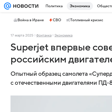
Политика
Экономика
Общест
Война в Иране
СВО
Топливный кризис
17 марта 2025
Фонтанка
Экономика
Superjet впервые сов
российским двигател
Опытный образец самолета «Суперд
с отечественными двигателями ПД-8