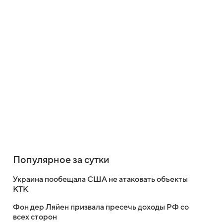
Популярное за сутки
Украина пообещала США не атаковать объекты
КТК
Фон дер Ляйен призвала пресечь доходы РФ со
всех сторон