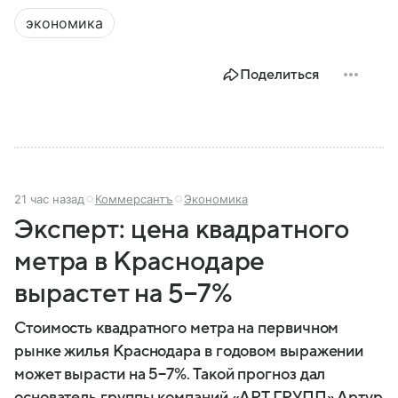
государства к другому, а его географическое
экономика
положение сделало полуостров ключевой точкой
по контролю Черного моря.
Поделиться
21 час назад
Коммерсантъ
Экономика
Эксперт: цена квадратного
метра в Краснодаре
вырастет на 5−7%
Стоимость квадратного метра на первичном
рынке жилья Краснодара в годовом выражении
может вырасти на 5−7%. Такой прогноз дал
основатель группы компаний «АРТ ГРУПП» Артур