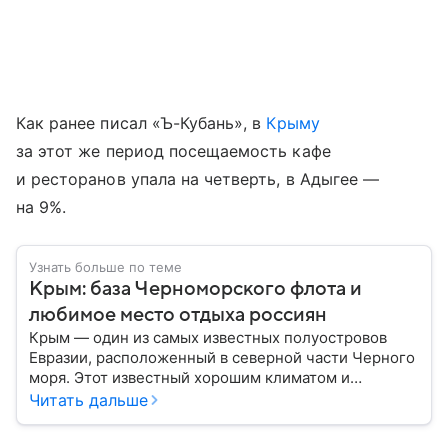
Как ранее писал «Ъ-Кубань», в
Крыму
за этот же период посещаемость кафе
и ресторанов упала на четверть, в Адыгее —
на 9%.
Узнать больше по теме
Крым: база Черноморского флота и
любимое место отдыха россиян
Крым — один из самых известных полуостровов
Евразии, расположенный в северной части Черного
моря. Этот известный хорошим климатом и
красивой природой регион имеет также огромное
Читать дальше
историческое, военное и экономическое значение.
На протяжении веков Крым переходил от одного