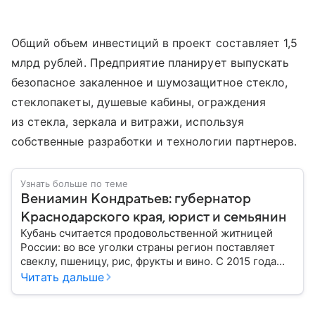
Общий объем инвестиций в проект составляет 1,5
млрд рублей. Предприятие планирует выпускать
безопасное закаленное и шумозащитное стекло,
стеклопакеты, душевые кабины, ограждения
из стекла, зеркала и витражи, используя
собственные разработки и технологии партнеров.
Узнать больше по теме
Вениамин Кондратьев: губернатор
Краснодарского края, юрист и семьянин
Кубань считается продовольственной житницей
России: во все уголки страны регион поставляет
свеклу, пшеницу, рис, фрукты и вино. С 2015 года
субъект федерации возглавляет Вениамин
Читать дальше
Кондратьев. За десять лет под его руководством
Краснодарский край добился немалых успехов: