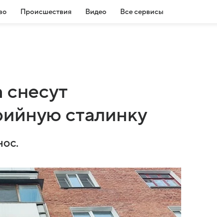
во
Происшествия
Видео
Все сервисы
 снесут
рийную сталинку
нос.