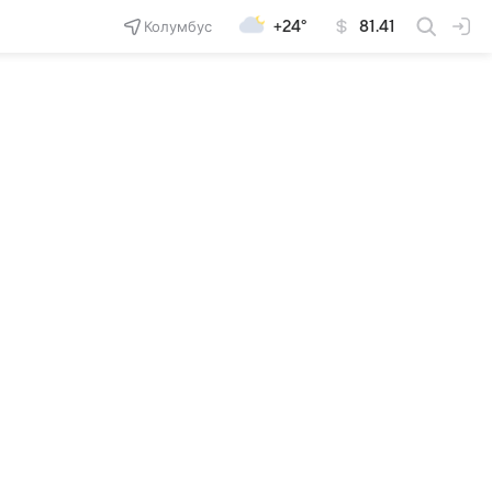
Колумбус
+24°
81.41