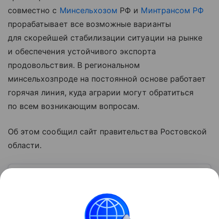
совместно с
Минсельхозом
РФ и
Минтрансом РФ
прорабатывает все возможные варианты
для скорейшей стабилизации ситуации на рынке
и обеспечения устойчивого экспорта
продовольствия. В региональном
минсельхозпроде на постоянной основе работает
горячая линия, куда аграрии могут обратиться
по всем возникающим вопросам.
Об этом сообщил сайт правительства Ростовской
области.
Узнать больше по теме
Биография Юрия Слюсаря
Госсоветник, экс-гендиректор «ОАК» и губернатора
Ростовской области, Юрий Слюсарь имеет весьма
многогранную биографию. Он прошел путь от