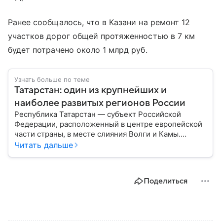
Ранее сообщалось, что в Казани на ремонт 12
участков дорог общей протяженностью в 7 км
будет потрачено около 1 млрд руб.
Узнать больше по теме
Татарстан: один из крупнейших и
наиболее развитых регионов России
Республика Татарстан — субъект Российской
Федерации, расположенный в центре европейской
части страны, в месте слияния Волги и Камы.
Регион считается одним из ведущих
Читать дальше
экономических, научных и культурных центров
России; также он известен развитой
промышленностью, богатым историческим
Поделиться
наследием, многонациональным населением и
столицей — Казанью. Собрали все самое главное.