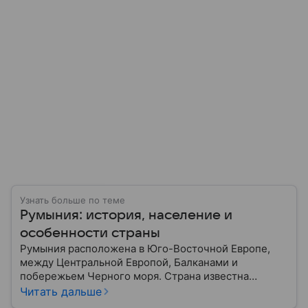
Узнать больше по теме
Румыния: история, население и
особенности страны
Румыния расположена в Юго-Восточной Европе,
между Центральной Европой, Балканами и
побережьем Черного моря. Страна известна
богатой историей, живописными Карпатскими
Читать дальше
горами, средневековыми замками и культурным