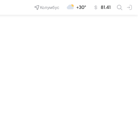
Колумбус
+30°
81.41