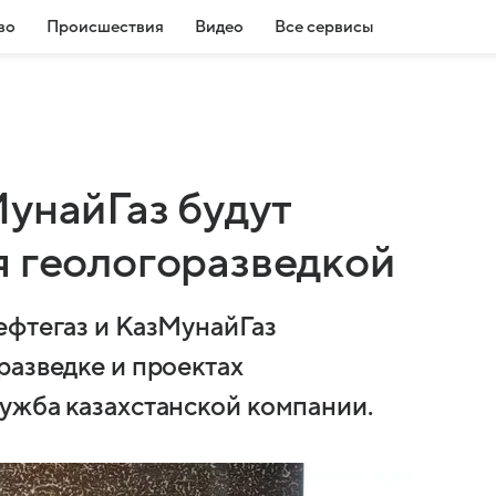
во
Происшествия
Видео
Все сервисы
унайГаз будут
я геологоразведкой
ефтегаз и КазМунайГаз
разведке и проектах
ужба казахстанской компании.