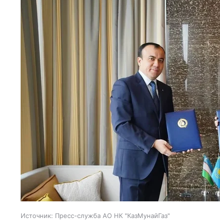
Источник:
Пресс-служба АО НК "КазМунайГаз"