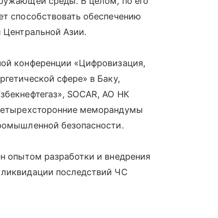
ружающей среды. В целом, по его
дет способствовать обеспечению
и Центральной Азии.
ной конференции «Цифровизация,
ргетической сфере» в Баку,
збекнефтегаз», SOCAR, АО НК
 четырехсторонние меморандумы
промышленной безопасности.
ен опытом разработки и внедрения
 ликвидации последствий ЧС