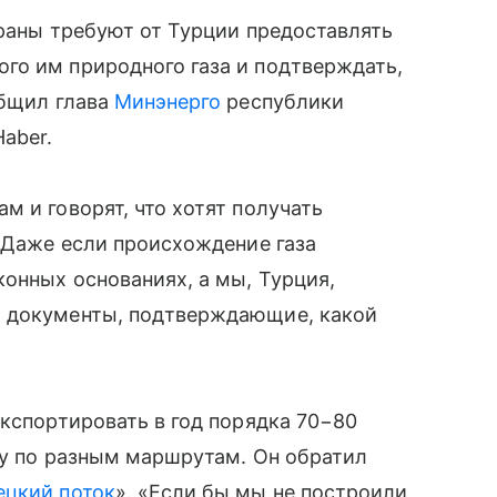
траны требуют от Турции предоставлять
го им природного газа и подтверждать,
общил глава
Минэнерго
республики
aber.
м и говорят, что хотят получать
. Даже если происхождение газа
конных основаниях, а мы, Турция,
м документы, подтверждающие, какой
экспортировать в год порядка 70−80
ку по разным маршрутам. Он обратил
ецкий поток
». «Если бы мы не построили