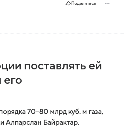
Поделиться
рции поставлять ей
 его
порядка 70−80 млрд куб. м газа,
и Алпарслан Байрактар.