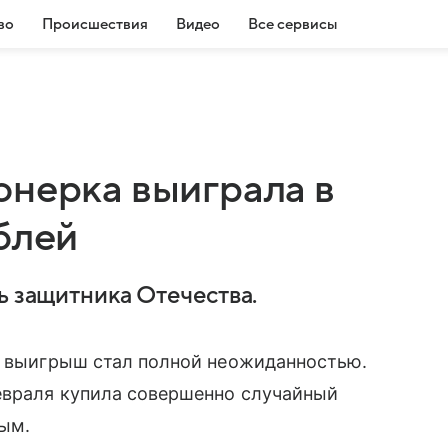
во
Происшествия
Видео
Все сервисы
онерка выиграла в
блей
ь защитника Отечества.
ее выигрыш стал полной неожиданностью.
евраля купила совершенно случайный
ным.