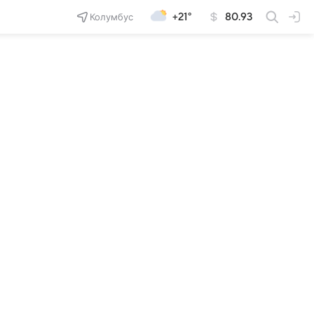
Колумбус
+21°
80.93