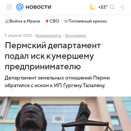
+22°
Война в Иране
СВО
Топливный кризис
5 апреля 2025
Коммерсантъ
Экономика
Пермский департамент
подал иск к умершему
предпринимателю
Департамент земельных отношений Перми
обратился с иском к ИП Гургену Талаляну.