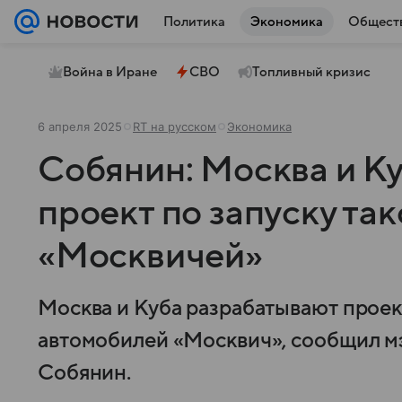
Политика
Экономика
Общест
Война в Иране
СВО
Топливный кризис
6 апреля 2025
RT на русском
Экономика
Собянин: Москва и К
проект по запуску так
«Москвичей»
Москва и Куба разрабатывают проект
автомобилей «Москвич», сообщил м
Собянин.