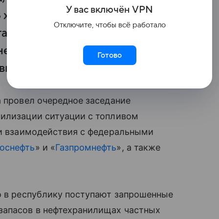
У вас включ
ён
V
P
N
В ходе встречи обсудили итоги
Отключите, чтобы всё работало
ганами власти, нефтяными
ефть», а также
Готово
вне.
а провел очередное заседание
билизации ситуации с топливом
ги взаимодействия с федеральными
оснефть
» и «
Газпромнефть
», а также
о в республику поступают запрошенные
запасов в нефтехранилищах частных