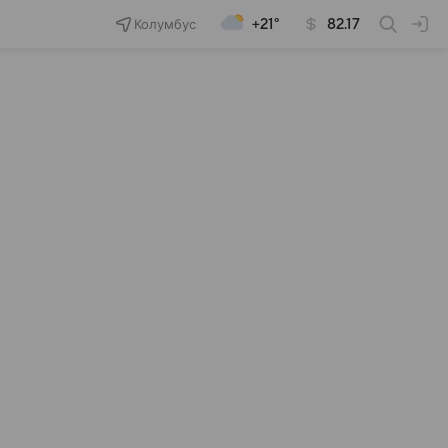
Колумбус
+21°
82.17