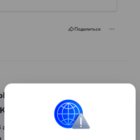
Поделиться
ных АЗС отменили
к топлива
 августа провел очередное
а, посвященное стабилизации