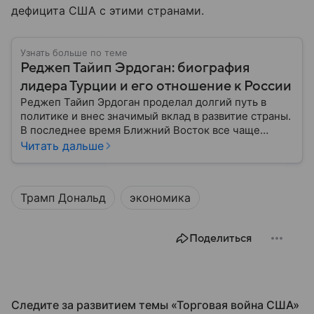
дефицита США с этими странами.
Узнать больше по теме
Реджеп Тайип Эрдоган: биография
лидера Турции и его отношение к России
Реджеп Тайип Эрдоган проделал долгий путь в
политике и внес значимый вклад в развитие страны.
В последнее время Ближний Восток все чаще
упоминают в политических сводках, и регион играет
Читать дальше
все более значимую роль на мировой арене. Самое
время узнать подробности из биографии турецкого
лидера.
Трамп Дональд
экономика
Поделиться
Следите за развитием темы «Торговая война США»